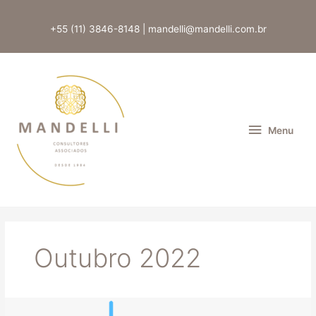
Ir
para
+55 (11) 3846-8148 | mandelli@mandelli.com.br
o
conteúdo
Menu
Menu
Outubro 2022
Os
Primeiros