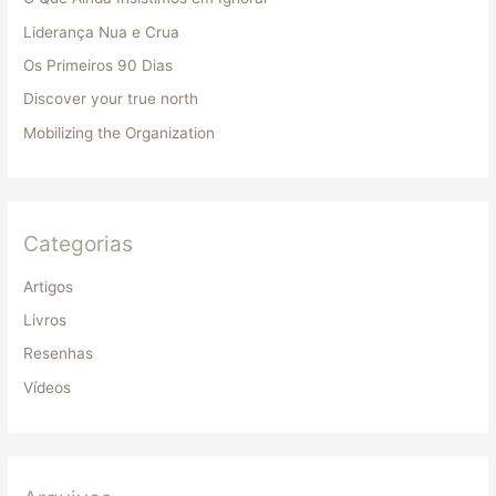
a
Liderança Nua e Crua
r
Os Primeiros 90 Dias
p
Discover your true north
o
Mobilizing the Organization
r
:
Categorias
Artigos
Livros
Resenhas
Vídeos