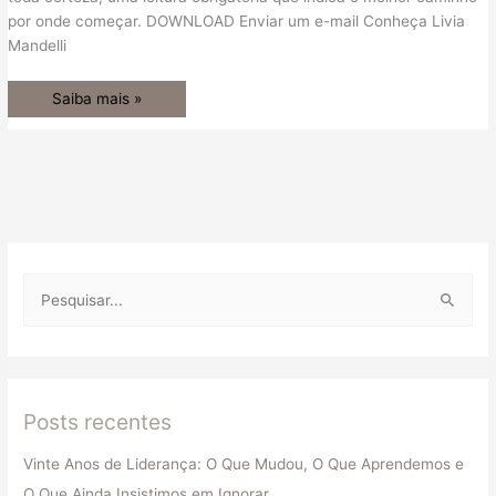
por onde começar. DOWNLOAD Enviar um e-mail Conheça Livia
Mandelli
Saiba mais »
P
e
s
q
Posts recentes
u
i
Vinte Anos de Liderança: O Que Mudou, O Que Aprendemos e
s
O Que Ainda Insistimos em Ignorar